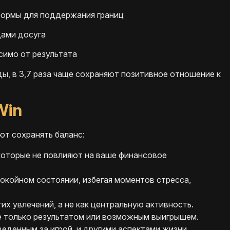
ормы для поддержания границ
дами досуга
симо от результата
ы, в 3,7 раза чаще сохраняют позитивное отношение к
Win
т сохранять баланс:
 которые не повлияют на ваше финансовое
покойном состоянии, избегая моментов стресса,
их увлечений, а не как центральную активность.
не только результатом или возможным выигрышем.
еденным за игрой, и другими аспектами жизни.