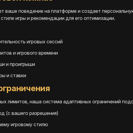
ет ваше поведение на платформе и создает персональную
стиле игры и рекомендации для его оптимизации.
ительность игровых сессий
итов и игрового времени
ши и проигрыши
ры и ставки
ограничения
ных лимитов, наша система адаптивных ограничений под
д (с вашего разрешения)
шему игровому стилю