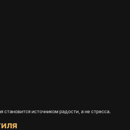
я становится источником радости, а не стресса.
тиля