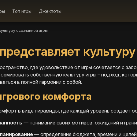
гры
Топ игры
Джекпоты
культуру осознанной игры
 представляет культуру
странство, где удовольствие от игры сочетается с забо
сформировать собственную культуру игры – подход, кото
ваться в полной гармонии с собой.
игрового комфорта
омфорт в виде пирамиды, где каждый уровень создает о
нанность
— понимание своих мотивов, ожиданий и гран
Планирование
— определение бюджета, времени и целей