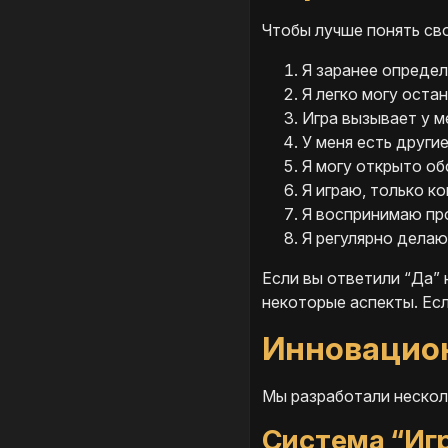
Чтобы лучше понять св
Я заранее определ
Я легко могу оста
Игра вызывает у 
У меня есть други
Я могу открыто об
Я играю, только к
Я воспринимаю про
Я регулярно дела
Если вы ответили “Да” 
некоторые аспекты. Есл
Инновацио
Мы разработали нескол
Система “Иг